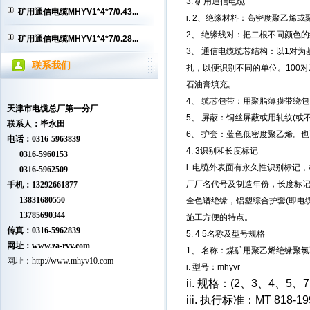
3. 矿用通信电缆
矿用通信电缆MHYV1*4*7/0.43...
i. 2、绝缘材料：高密度聚乙烯
2、 绝缘线对：把二根不同颜色
矿用通信电缆MHYV1*4*7/0.28...
3、 通信电缆缆芯结构：以1对
联系我们
扎，以便识别不同的单位。100
石油膏填充。
4、 缆芯包带：用聚脂薄膜带绕包
天津市电缆总厂第一分厂
5、 屏蔽：铜丝屏蔽或用轧纹(
联系人：毕永田
6、 护套：蓝色低密度聚乙烯。也
电话：0316-5963839
4. 3识别和长度标记
0316-5960153
i. 电缆外表面有永久性识别标
0316-5962509
厂厂名代号及制造年份，长度标记
手机：13292661877
13831680550
全色谱绝缘，铝塑综合护套(即电
13785690344
施工方便的特点。
传真：0316-5962839
5. 4 5名称及型号规格
网址：www.
za-rvv.com
1、 名称：煤矿用聚乙烯绝缘聚
网址：
http://www.mhyv10.com
i. 型号：mhyvr
ii. 规格：(2、3、4、5、
iii. 执行标准：MT 818-19