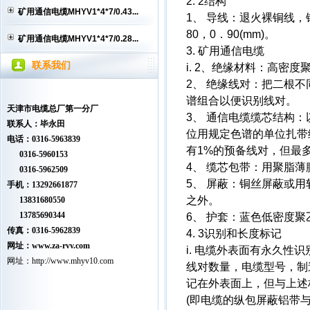
2. 2结构
矿用通信电缆MHYV1*4*7/0.43...
1、 导线：退火裸铜线，铜
80，0．90(mm)。
矿用通信电缆MHYV1*4*7/0.28...
3. 矿用通信电缆
联系我们
i. 2、绝缘材料：高密
2、 绝缘线对：把二根
谱组合以便识别线对。
天津市电缆总厂第一分厂
3、 通信电缆缆芯结构
联系人：毕永田
位用规定色谱的单位扎带
电话：0316-5963839
有1%的预备线对，但最
0316-5960153
4、 缆芯包带：用聚脂薄
0316-5962509
5、 屏蔽：铜丝屏蔽或
手机：13292661877
之外。
13831680550
13785690344
6、 护套：蓝色低密度聚
传真：0316-5962839
4. 3识别和长度标记
网址：www.
za-rvv.com
i. 电缆外表面有永久性
网址：
http://www.mhyv10.com
线对数量，电缆型号，制
记在外表面上，但与上述
(即电缆的纵包屏蔽铝带